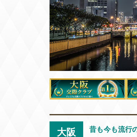
昔も今も流行
大阪