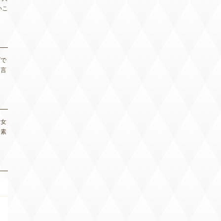
いこ
プで
も言
む女
り素