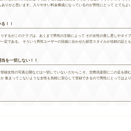
もありかと思います。入りやすい料金構成になっているのが男性にとって とてもよ
いる！！
りするがこのクラブは、あくまで男性の主観によって その女性の善し悪しやタイ
一定である。 そういう男性ユーザーの目線に合わせた経営スタイルが信頼の証と
開当を一切しない！！
登録女性の写真公開などは一切していない だからこそ、交際倶楽部に二の足を踏
か 集まってこないような女性も気軽に安心して登録できるので男性にとってはよ