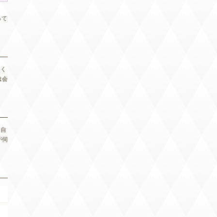
って
多く
は会
と自
が伺