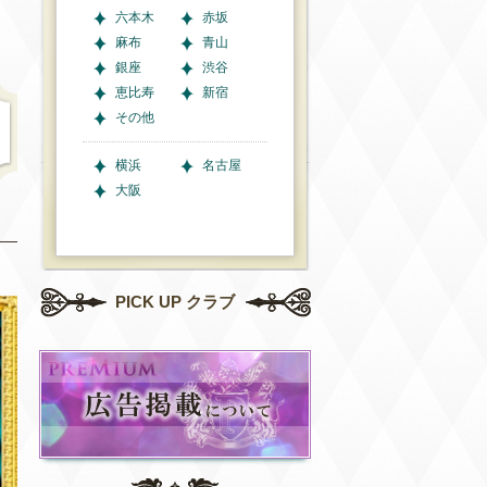
六本木
赤坂
麻布
青山
銀座
渋谷
恵比寿
新宿
その他
横浜
名古屋
大阪
PICK UP クラブ