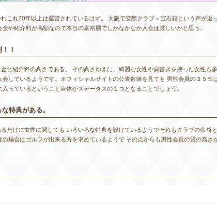
れこれ20年以上は運営されているはず。 大阪で交際クラブ＝宝石箱という声が返
会金や紹介料が高額なので本当の富裕層でしかなかなか入会は厳しいかと思う。
制！！
金と紹介料の高さである。 その高さゆえに、綺麗な女性や肩書きを持った女性も
入会しているようです。オフィシャルサイトの公表数値を見ても 男性会員の３５％
に入っているということ自体がステータスの１つとなることでしょう。
ろな特典がある。
るだけに女性に関しても いろいろな特典を設けているようでそれもクラブの余裕
性の場合はゴルフが出来る方を求めているようで その点からも男性会員の質の高さ